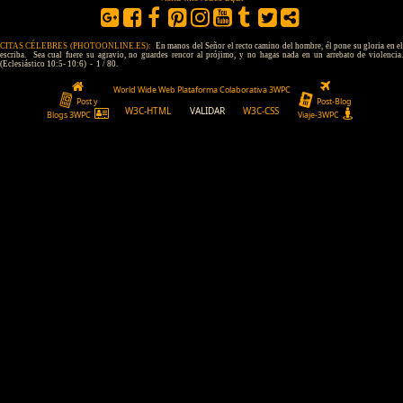
CITAS CÉLEBRES (PHOTOONLINE.ES):
En manos del Señor el recto camino del hombre, él pone su gloria en e
escriba. Sea cual fuere su agravio, no guardes rencor al prójimo, y no hagas nada en un arrebato de violencia.
(Eclesiástico 10:5- 10:6) - 1 / 80.
World Wide Web Plataforma Colaborativa 3WPC
Post y
Post-Blog
W3C-HTML
VALIDAR
W3C-CSS
Blogs 3WPC
Viaje-3WPC