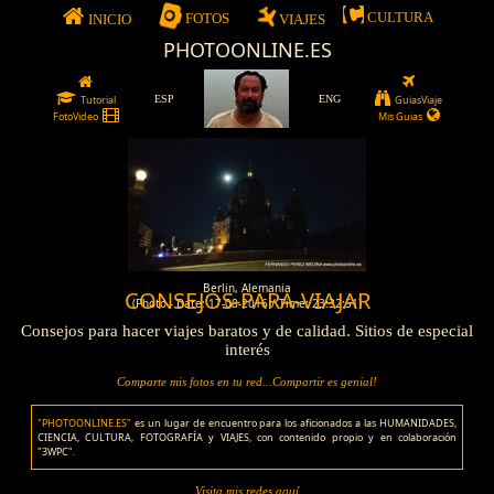
CULTURA
FOTOS
INICIO
VIAJES
PHOTOONLINE.ES
Tutorial
ESP
ENG
GuiasViaje
FotoVideo
Mis Guias
Berlin, Alemania
CONSEJOS-PARA-VIAJAR
(Photo - Date: 17-08-2016 / Time: 23:32:51)
Consejos para hacer viajes baratos y de calidad. Sitios de especial
interés
Comparte mis fotos en tu red...Compartir es genial!
"PHOTOONLINE.ES"
es un lugar de encuentro para los aficionados a las HUMANIDADES,
CIENCIA, CULTURA, FOTOGRAFÍA y VIAJES, con contenido propio y en colaboración
"3WPC".
Visita mis redes aquí