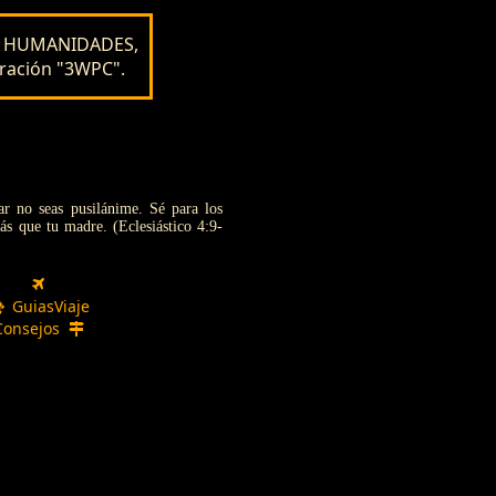
as HUMANIDADES,
ración "3WPC".
r no seas pusilánime. Sé para los
s que tu madre. (Eclesiástico 4:9-
GuiasViaje
Consejos