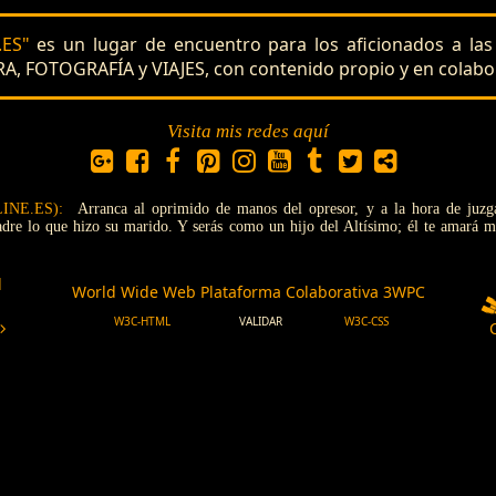
ES"
es un lugar de encuentro para los aficionados a l
A, FOTOGRAFÍA y VIAJES, con contenido propio y en colabo
Visita mis redes aquí
INE.ES):
Arranca al oprimido de manos del opresor, y a la hora de juzga
dre lo que hizo su marido. Y serás como un hijo del Altísimo; él te amará má
l
World Wide Web Plataforma Colaborativa 3WPC
W3C-HTML
VALIDAR
W3C-CSS