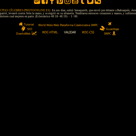
CITAS CÉLEBRES (PHOTOONLINE.ES):
En sus días, subió Senaquerib, que envió por delante a Rabsaqués; ést
partió, levantó contra Sión la mano, y se engrió en su altanería. Temblaron entonces corazones y manos, y sufrieron
dolores cual mujeres en parto. (Eclesiástico 48:18- 48:19) - 1 / 80.
Tutorial
World Wide Web Plataforma Colaborativa 3WPC
SEO
GuiasViaje
W3C-HTML
VALIDAR
W3C-CSS
DiseñoWeb
3WPC