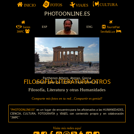
CULTURA
FOTOS
INICIO
VIAJES
PHOTOONLINE.ES
Socios
ESP
ENG
TouristFlat
3WPC
Sevilla&Lux
Parthenon Athens, Atenas, Grecia
FILOSOFIA-LITERATURA-OTROS
(Photo - Date: 04-12-2015 / Time: 13:46:25)
Filosofía, Literatura y otras Humanidades
Comparte mis fotos en tu red...Compartir es genial!
"PHOTOONLINE.ES"
es un lugar de encuentro para los aficionados a las HUMANIDADES,
CIENCIA, CULTURA, FOTOGRAFÍA y VIAJES, con contenido propio y en colaboración
"3WPC".
Visita mis redes aquí