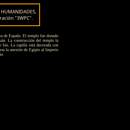
as HUMANIDADES,
ración "3WPC".
laza de España. El templo fue donado
uán. La construcción del templo la
 Isis. La capilla está decorada con
Tras la anexión de Egipto al Imperio
io.