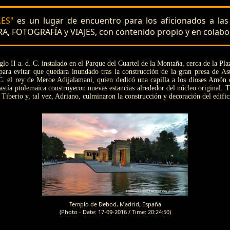
ES"
es un lugar de encuentro para los aficionados a l
A, FOTOGRAFÍA y VIAJES, con contenido propio y en colabo
iglo II a. d. C. instalado en el Parque del Cuartel de la Montaña, cerca de la P
para evitar que quedara inundado tras la construcción de la gran presa de As
 C. el rey de Meroe Adijalamani, quien dedicó una capilla a los dioses Amón e
inastía ptolemaica construyeron nuevas estancias alrededor del núcleo original. 
iberio y, tal vez, Adriano, culminaron la construcción y decoración del edific
Templo de Debod, Madrid, España
(Photo - Date: 17-09-2016 / Time: 20:24:50)