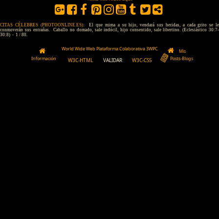
CITAS CÉLEBRES (PHOTOONLINE.ES):
El que mima a su hijo, vendará sus heridas, a cada grito se l
conmoverán sus entrañas. Caballo no domado, sale indócil, hijo consentido, sale libertino. (Eclesiástico 30:7-
30:8) - 1 / 80.
World Wide Web Plataforma Colaborativa 3WPC
Mis
Información
Posts-Blogs
W3C-HTML
VALIDAR
W3C-CSS