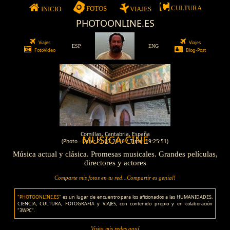
CULTURA
FOTOS
INICIO
VIAJES
PHOTOONLINE.ES
Viajes
Viajes
ESP
ENG
FotoVideo
Blog-Post
Comillas, Cantabria, España
MUSICA-CINE
(Photo - Date: 21-07-2016 / Time: 19:25:51)
Música actual y clásica. Promesas musicales. Grandes películas,
directores y actores
Comparte mis fotos en tu red...Compartir es genial!
"PHOTOONLINE.ES"
es un lugar de encuentro para los aficionados a las HUMANIDADES,
CIENCIA, CULTURA, FOTOGRAFÍA y VIAJES, con contenido propio y en colaboración
"3WPC".
Visita mis redes aquí