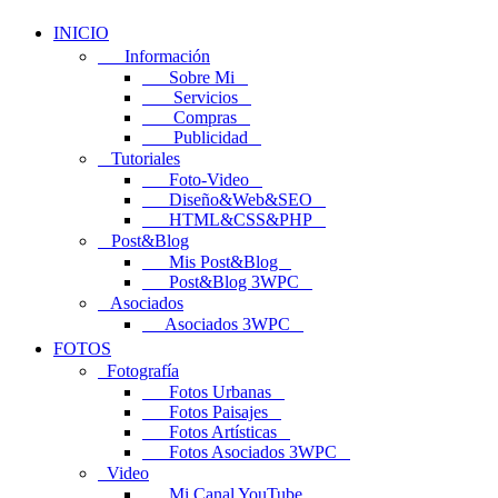
INICIO
Información
Sobre Mi
Servicios
Compras
Publicidad
Tutoriales
Foto-Video
Diseño&Web&SEO
HTML&CSS&PHP
Post&Blog
Mis Post&Blog
Post&Blog 3WPC
Asociados
Asociados 3WPC
FOTOS
Fotografía
Fotos Urbanas
Fotos Paisajes
Fotos Artísticas
Fotos Asociados 3WPC
Video
Mi Canal YouTube