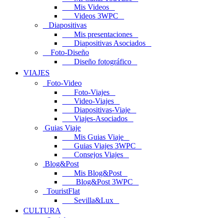
Mis Videos
Videos 3WPC
Diapositivas
Mis presentaciones
Diapositivas Asociados
Foto-Diseño
Diseño fotográfico
VIAJES
Foto-Video
Foto-Viajes
Video-Viajes
Diapositivas-Viaje
Viajes-Asociados
Guias Viaje
Mis Guias Viaje
Guias Viajes 3WPC
Consejos Viajes
Blog&Post
Mis Blog&Post
Blog&Post 3WPC
TouristFlat
Sevilla&Lux
CULTURA