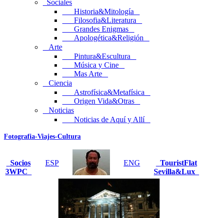
Sociales
Historia&Mitología
Filosofia&Literatura
Grandes Enigmas
Apologética&Religión
Arte
Pintura&Escultura
Música y Cine
Mas Arte
Ciencia
Astrofísica&Metafísica
Origen Vida&Otras
Noticias
Noticias de Aquí y Allí
Fotografia-Viajes-Cultura
Socios
ESP
ENG
TouristFlat
3WPC
Sevilla&Lux