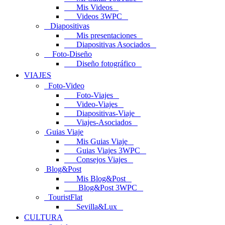
Mis Videos
Videos 3WPC
Diapositivas
Mis presentaciones
Diapositivas Asociados
Foto-Diseño
Diseño fotográfico
VIAJES
Foto-Video
Foto-Viajes
Video-Viajes
Diapositivas-Viaje
Viajes-Asociados
Guias Viaje
Mis Guias Viaje
Guias Viajes 3WPC
Consejos Viajes
Blog&Post
Mis Blog&Post
Blog&Post 3WPC
TouristFlat
Sevilla&Lux
CULTURA