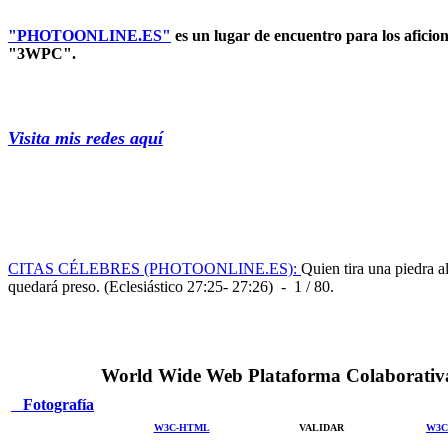
"PHOTOONLINE.ES"
es un lugar de encuentro para los a
"3WPC".
Visita mis redes aquí
CITAS CÉLEBRES (PHOTOONLINE.ES):
Quien tira una piedra al
quedará preso. (Eclesiástico 27:25- 27:26) - 1 / 80.
World Wide Web Plataforma Colaborati
Fotografía
VALIDAR
W3C-HTML
W3C