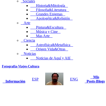
Sociales
Historia&Mitología
Filosofia&Literatura
Grandes Enigmas
Apologética&Religión
Arte
Pintura&Escultura
Música y Cine
Mas Arte
Ciencia
Astrofísica&Metafísica
Origen Vida&Otras
Noticias
Noticias de Aquí y Allí
Fotografia-Viajes-Cultura
Mis
ESP
ENG
Información
Posts-Blogs