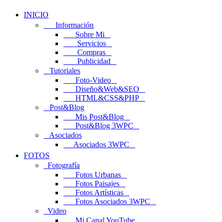
INICIO
Información
Sobre Mi
Servicios
Compras
Publicidad
Tutoriales
Foto-Video
Diseño&Web&SEO
HTML&CSS&PHP
Post&Blog
Mis Post&Blog
Post&Blog 3WPC
Asociados
Asociados 3WPC
FOTOS
Fotografía
Fotos Urbanas
Fotos Paisajes
Fotos Artísticas
Fotos Asociados 3WPC
Video
Mi Canal YouTube