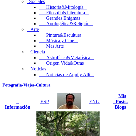
Sociales
Historia&Mitología
Filosofia&Literatura
Grandes Enigmas
Apologética&Religión
Arte
Pintura&Escultura
Música y Cine
Mas Arte
Ciencia
Astrofísica&Metafísica
Origen Vida&Otras
Noticias
Noticias de Aquí y Allí
Fotografia-Viajes-Cultura
Mis
ESP
ENG
Posts-
Información
Blogs