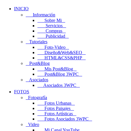
INICIO
Información
Sobre Mi
Servicios
Compras
Publicidad
Tutoriales
Foto-Video
Diseño&Web&SEO
HTML&CSS&PHP
Post&Blog
Mis Post&Blog
Post&Blog 3WPC
Asociados
Asociados 3WPC
FOTOS
Fotografía
Fotos Urbanas
Fotos Paisajes
Fotos Artísticas
Fotos Asociados 3WPC
Video
Mi Canal YouTube