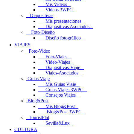
Mis Videos
Videos 3WPC
Diapositivas
Mis presentaciones
Diapositivas Asociados
Foto-Diseño
Diseño fotográfico
VIAJES
Foto-Video
Foto-Viajes
Video-Viajes
Diapositivas-Viaje
Viajes-Asociados
Guias Viaje
Mis Guias Viaje
Guias Viajes 3WPC
Consejos Viajes
Blog&Post
Mis Blog&Post
Blog&Post 3WPC
TouristFlat
Sevilla&Lux
CULTURA