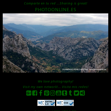
Comparte en tu red ...Sharing is great!
PHOTOONLINE.ES
'Mirador de La Reina, Asturias, España
(Photo - Date 26-07-2016 / Time: 14:10:24)'
We love photography!
Visit my own network!... Visita mis redes!